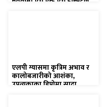
नेतृत्वमा एच एन्ड एच हस्पिटल
कोहलपुरबाट पश्चिम क्षेत्रका
महिलालाई विशेषज्ञ स्त्रीरोग
सेवा
एलपी ग्यासमा कृत्रिम अभाव र
कालोबजारीको आशंका,
उपत्यकाका डिपोमा सादा
पोसाकका प्रहरी परिचालन