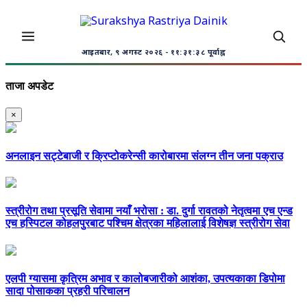
आइतबार, ९ अगस्ट २०२६
- ११:३१:३८ पूर्वाह्न
ताजा अपडेट
×
अनलाइन सट्टेबाजी र क्रिप्टोकरेन्सी कारोबारमा संलग्न तीन जना पक्राउ
स्त्रीरोग तथा प्रसूति सेवामा नयाँ भरोसा : डा. दुर्गा रावतको नेतृत्वमा एच एन्ड
एच हस्पिटल कोहलपुरबाट पश्चिम क्षेत्रका महिलालाई विशेषज्ञ स्त्रीरोग सेवा
एलपी ग्यासमा कृत्रिम अभाव र कालोबजारीको आशंका, उपत्यकाका डिपोमा
सादा पोसाकका प्रहरी परिचालन