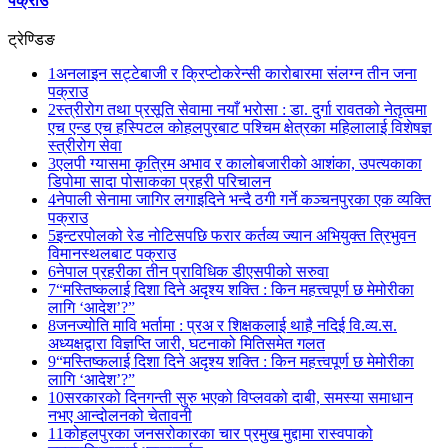
पक्राउ
ट्रेण्डिङ
1
अनलाइन सट्टेबाजी र क्रिप्टोकरेन्सी कारोबारमा संलग्न तीन जना
पक्राउ
2
स्त्रीरोग तथा प्रसूति सेवामा नयाँ भरोसा : डा. दुर्गा रावतको नेतृत्वमा
एच एन्ड एच हस्पिटल कोहलपुरबाट पश्चिम क्षेत्रका महिलालाई विशेषज्ञ
स्त्रीरोग सेवा
3
एलपी ग्यासमा कृत्रिम अभाव र कालोबजारीको आशंका, उपत्यकाका
डिपोमा सादा पोसाकका प्रहरी परिचालन
4
नेपाली सेनामा जागिर लगाइदिने भन्दै ठगी गर्ने कञ्चनपुरका एक व्यक्ति
पक्राउ
5
इन्टरपोलको रेड नोटिसपछि फरार कर्तव्य ज्यान अभियुक्त त्रिभुवन
विमानस्थलबाट पक्राउ
6
नेपाल प्रहरीका तीन प्राविधिक डीएसपीको सरुवा
7
“मस्तिष्कलाई दिशा दिने अदृश्य शक्ति : किन महत्त्वपूर्ण छ मेमोरीका
लागि ‘आदेश’?”
8
जनज्योति मावि भर्तामा : प्रअ र शिक्षकलाई थाहै नदिई वि.व्य.स.
अध्यक्षद्वारा विज्ञप्ति जारी, घटनाको मितिसमेत गलत
9
“मस्तिष्कलाई दिशा दिने अदृश्य शक्ति : किन महत्त्वपूर्ण छ मेमोरीका
लागि ‘आदेश’?”
10
सरकारको दिनगन्ती सुरु भएको विप्लवको दाबी, समस्या समाधान
नभए आन्दोलनको चेतावनी
11
कोहलपुरका जनसरोकारका चार प्रमुख मुद्दामा रास्वपाको