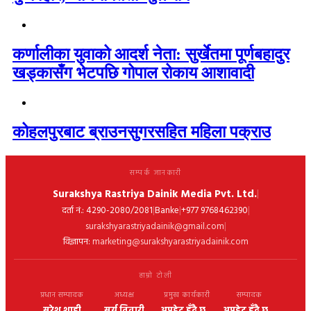
कर्णालीका युवाको आदर्श नेता: सुर्खेतमा पूर्णबहादुर
खड्कासँग भेटपछि गोपाल रोकाय आशावादी
कोहलपुरबाट ब्राउनसुगरसहित महिला पक्राउ
सम्पर्क जानकारी
Surakshya Rastriya Dainik Media Pvt. Ltd.
|
|
|
|
दर्ता नं.: 4290-2080/2081
Banke
+977 9768462390
|
surakshyarastriyadainik@gmail.com
विज्ञापन:
marketing@surakshyarastriyadainik.com
हाम्रो टोली
प्रधान सम्पादक
अध्यक्ष
प्रमुख कार्यकारी
सम्पादक
सुरेश शाही
सुर्य तिवारी
अपडेट हुँदै छ...
अपडेट हुँदै छ...