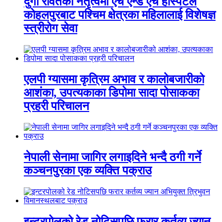
दुर्गा रावतको नेतृत्वमा एच एन्ड एच हस्पिटल
कोहलपुरबाट पश्चिम क्षेत्रका महिलालाई विशेषज्ञ
स्त्रीरोग सेवा
एलपी ग्यासमा कृत्रिम अभाव र कालोबजारीको
आशंका, उपत्यकाका डिपोमा सादा पोसाकका
प्रहरी परिचालन
नेपाली सेनामा जागिर लगाइदिने भन्दै ठगी गर्ने
कञ्चनपुरका एक व्यक्ति पक्राउ
इन्टरपोलको रेड नोटिसपछि फरार कर्तव्य ज्यान