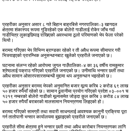
प्रहरीका अनुसार असार ८ गते बिहान बाह्रबिसे नगरपालिका–३ खागदल
क्षेत्रमा शंकास्पद रूपमा गुडिरहेको एक बोलेरो गाडीलाई रोकेर जाँच गर्दा
गाडीभित्र लुकाइछिपाइ राखिएको अवस्थामा ठूलो परिमाणको भेप फेला परेको
थियो।
बरामद गरिएका भेप विभिन्न ब्राण्डका रहेको र ती अवैध रूपमा सीमापार गरी
भित्र्याइएको प्रारम्भिक अनुसन्धानबाट खुलेको प्रहरीले जनाएको छ।
घटनामा संलग्न रहेको आरोपमा जुगल गाउँपालिका–४ का ३६ वर्षीय रामकुमार
श्रेष्ठलाई पक्राउ गरिएको प्रहरीले जनाएको छ। उनीमाथि भन्सार छली तथा
अवैध सामान ओसारपसारसम्बन्धी मुद्दामा थप अनुसन्धान भइरहेको छ।
प्रहरीका अनुसार बरामद भेपको अनुमानित बजार मूल्य करिब २ करोड ६९ लाख
५० हजार रुपैयाँ रहेको छ। सामान ढुवानीमा प्रयोग गरिएको प्रदेश ०३–००१ च
१२१९ नम्बरको बोलेरो गाडीको मूल्यसमेत जोड्दा कुल करिब २ करोड ८४ लाख
५० हजार रुपैयाँ बराबरको मालसामान नियन्त्रणमा लिइएको हो।
बरामद गरिएको सामग्री तथा सवारी साधनलाई आवश्यक कानुनी प्रक्रिया पूरा
गर्न तातोपानी भन्सार कार्यालयमा बुझाइएको प्रहरीले जनाएको छ।
प्रहरीले सीमा क्षेत्रमा हुने भन्सार छली तथा अवैध कारोबार नियन्त्रणका लागि