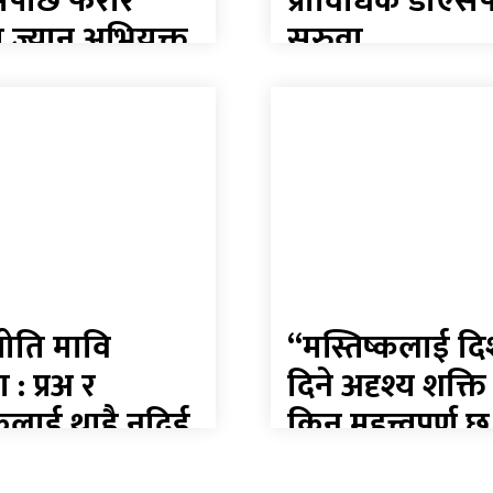
सपछि फरार
प्राविधिक डीएस
य ज्यान अभियुक्त
सरुवा
वन
स्थलबाट पक्राउ
ोति मावि
“मस्तिष्कलाई दि
ा : प्रअ र
दिने अदृश्य शक्ति 
कलाई थाहै नदिई
किन महत्त्वपूर्ण छ
.स. अध्यक्षद्वारा
मेमोरीका लागि