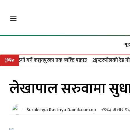
गृह
दै ठगी गर्ने कञ्चनपुरका एक व्यक्ति पक्राउ
2
इन्टरपोलको रेड नोटिसपछ
ट्रेण्डिङ
लेखापाल सरुवामा सुध
२०८३ असार १६
Surakshya Rastriya Dainik.com.np