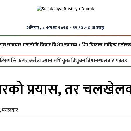
शनिबार, ८ अगस्ट २०२६
- १२:१४:५५ अपराह्न
पृष्ठ
समाचार
राजनीति
विचार
विशेष
स्वास्थ्य / शिक्षा
विकास
साहित्य
मनोरञ
ि फरार कर्तव्य ज्यान अभियुक्त त्रिभुवन विमानस्थलबाट पक्राउ
3
ने
ारको प्रयास, तर चलखेलक
, मंगलवार