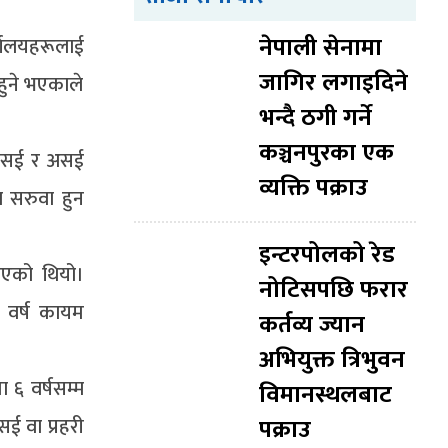
नेपाली सेनामा
्यालयहरूलाई
जागिर लगाइदिने
हुने भएकाले
भन्दै ठगी गर्ने
कञ्चनपुरका एक
ई, सई र असई
व्यक्ति पक्राउ
ा सरुवा हुन
इन्टरपोलको रेड
गरिएको थियो।
नोटिसपछि फरार
६ वर्ष कायम
कर्तव्य ज्यान
अभियुक्त त्रिभुवन
६ वर्षसम्म
विमानस्थलबाट
सई वा प्रहरी
पक्राउ