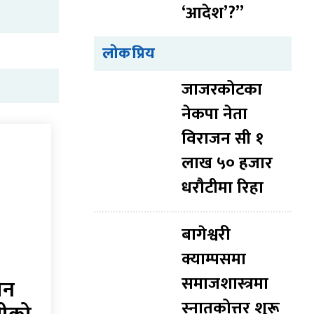
‘आदेश’?”
लोकप्रिय
जाजरकोटका
नेकपा नेता
विराजन सी १
लाख ५० हजार
धरौटीमा रिहा
बागेश्वरी
क्याम्पसमा
समाजशास्त्रमा
ीन
स्नातकोत्तर शुरू