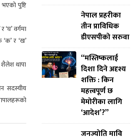
 भएको पुष्टि
नेपाल प्रहरीका
तीन प्राविधिक
र ‘घ’ वर्गमा
डीएसपीको सरुवा
क ‘क’ र ‘ख’
“मस्तिष्कलाई
 शैलेश थापा
दिशा दिने अदृश्य
शक्ति : किन
ीन सदस्यीय
महत्त्वपूर्ण छ
ेखापालहरूको
मेमोरीका लागि
‘आदेश’?”
जनज्योति मावि