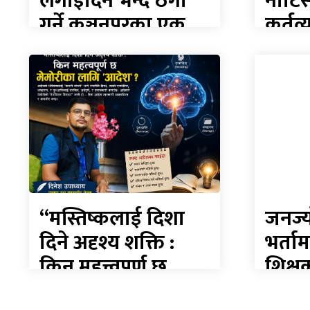
लगाइदिने भन्दै ठगी
नोटि
गर्ने कञ्चनपुरका एक
कर्तव्
व्यक्ति पक्राउ
त्रिभु
विमान
“मस्तिष्कलाई दिशा
जनज्य
दिने अदृश्य शक्ति :
भर्ताम
किन महत्त्वपूर्ण छ
शिक्ष
मेमोरीका लागि
वि.व्य