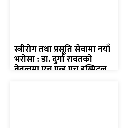
स्त्रीरोग तथा प्रसूति सेवामा नयाँ
भरोसा : डा. दुर्गा रावतको
नेतृत्वमा एच एन्ड एच हस्पिटल
कोहलपुरबाट पश्चिम क्षेत्रका
महिलालाई विशेषज्ञ स्त्रीरोग
सेवा