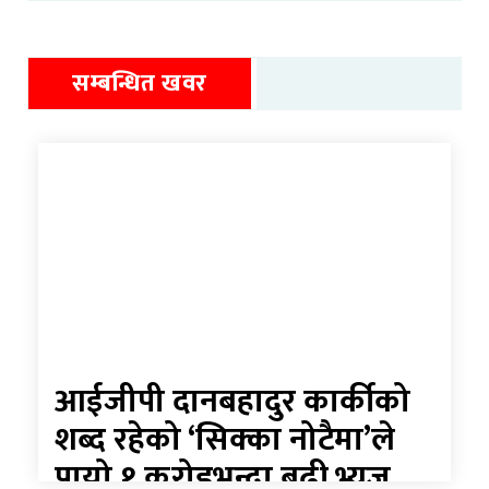
सम्बन्धित खवर
आईजीपी दानबहादुर कार्कीको
शब्द रहेको ‘सिक्का नोटैमा’ले
पायो १ करोडभन्दा बढी भ्युज