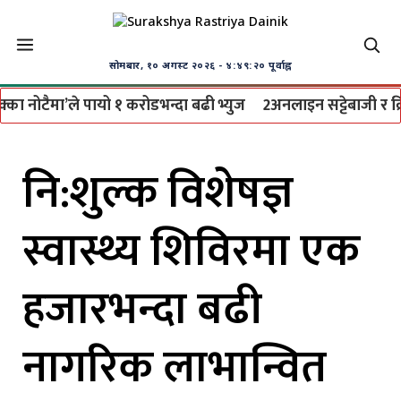
सोमबार, १० अगस्ट २०२६
- ४:४९:२० पूर्वाह्न
नोटैमा’ले पायो १ करोडभन्दा बढी भ्युज
2
अनलाइन सट्टेबाजी र क्रिप्ट
नि:शुल्क विशेषज्ञ
स्वास्थ्य शिविरमा एक
हजारभन्दा बढी
नागरिक लाभान्वित