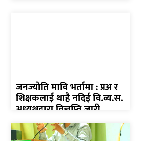
जनज्योति मावि भर्तामा : प्रअ र
शिक्षकलाई थाहै नदिई वि.व्य.स.
अध्यक्षद्वारा विज्ञप्ति जारी,
घटनाको मितिसमेत गलत