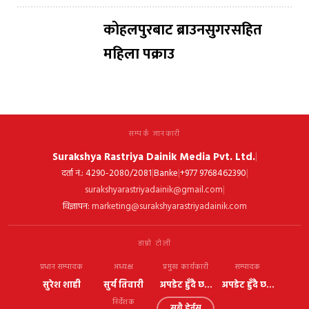
कोहलपुरबाट ब्राउनसुगरसहित
महिला पक्राउ
सम्पर्क जानकारी
Surakshya Rastriya Dainik Media Pvt. Ltd.
|
|
|
|
दर्ता नं.: 4290-2080/2081
Banke
+977 9768462390
|
surakshyarastriyadainik@gmail.com
विज्ञापन:
marketing@surakshyarastriyadainik.com
हाम्रो टोली
प्रधान सम्पादक
अध्यक्ष
प्रमुख कार्यकारी
सम्पादक
सुरेश शाही
सुर्य तिवारी
अपडेट हुँदै छ...
अपडेट हुँदै छ...
निर्देशक
सबै हेर्नुस्